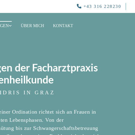

+43 316 228230
NGEN
ÜBER MICH
KONTAKT
en der Facharztpraxis
uenheilkunde
 IDRIS IN GRAZ
ner Ordination richtet sich an Frauen in
sten Lebensphasen. Von der
ütung bis zur Schwangerschaftsbetreuung