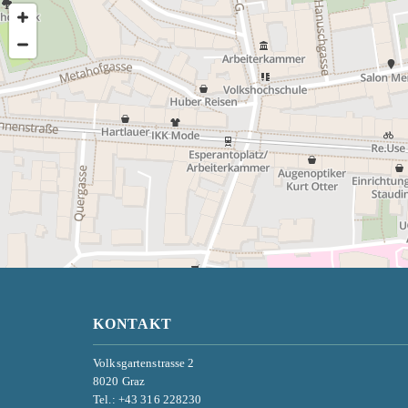
KONTAKT
Volksgartenstrasse 2
8020 Graz
Tel.:
+43 316 228230