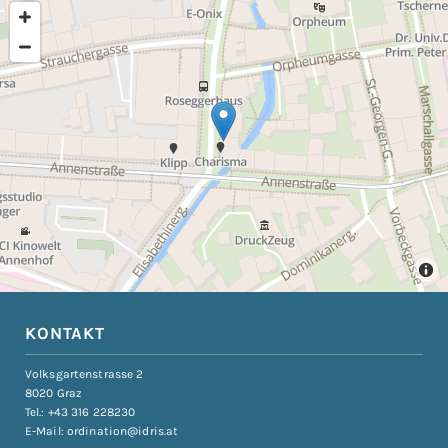
KONTAKT
Volksgartenstrasse 2
8020 Graz
Tel.:
+43 316 228230
E-Mail:
ordination@idris.at